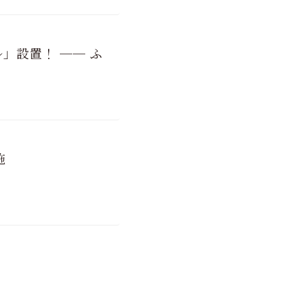
」設置！ ── ふ
施