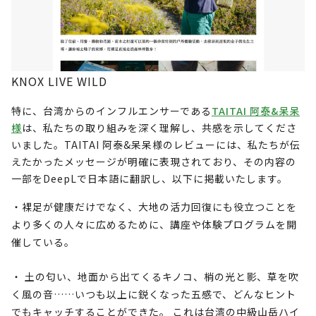
KNOX LIVE WILD
特に、台湾からのインフルエンサーである
TAITAI 阿泰&呆呆
様
は、私たちの取り組みを深く理解し、共感を示してくださ
いました。TAITAI 阿泰&呆呆様のレビューには、私たちが伝
えたかったメッセージが明確に表現されており、その内容の
一部をDeepLで日本語に翻訳し、以下に掲載いたします。
・裸足が健康だけでなく、大地の活力回復にも役立つことを
より多くの人々に広めるために、講座や体験プログラムを開
催している。
・ 土の匂い、地面から出てくるキノコ、梢の光と影、草を吹
く風の音……いつも以上に鋭くなった五感で、どんなヒント
でもキャッチすることができた。 これは台湾の中級山岳ハイ