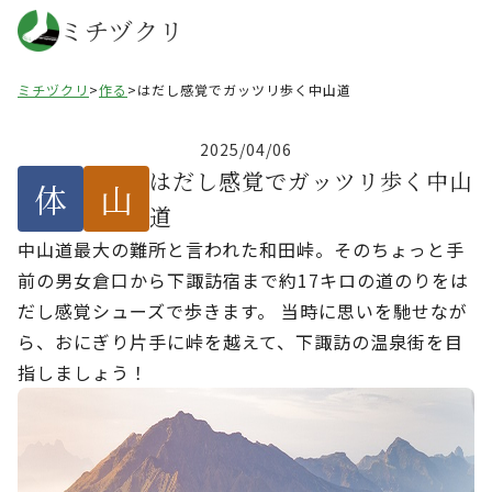
ミチヅクリ
ミチヅクリ
>
作る
>
はだし感覚でガッツリ歩く中山道
2025/04/06
はだし感覚でガッツリ歩く中山
体
山
道
中山道最大の難所と言われた和田峠。そのちょっと手
前の男女倉口から下諏訪宿まで約17キロの道のりをは
だし感覚シューズで歩きます。 当時に思いを馳せなが
ら、おにぎり片手に峠を越えて、下諏訪の温泉街を目
指しましょう！